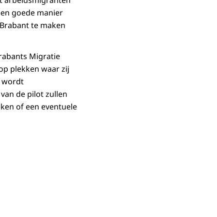
at arbeidsmigranten
 een goede manier
n Brabant te maken
Brabants Migratie
p plekken waar zij
wordt
 van de
pilot
zullen
eken of een eventuele