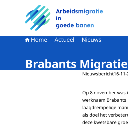
Naar de homepage van Arbeidsmigratie in goe
Home
Actueel
Nieuws
Brabants Migratie
Nieuwsbericht
16-11-
Op 8 november was i
werknaam Brabants M
laagdrempelige mani
als doel het verbete
deze kwetsbare groe