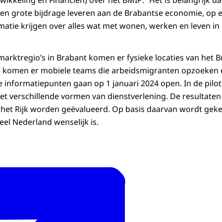
wikkeling en Financiën) over het BMIP: “Het is belangrijk d
een grote bijdrage leveren aan de Brabantse economie, op
rmatie krijgen over alles wat met wonen, werken en leven i
dsmarktregio’s in Brabant komen er fysieke locaties van het 
k komen er mobiele teams die arbeidsmigranten opzoeken o
 informatiepunten gaan op 1 januari 2024 open. In de
pilot
 verschillende vormen van dienstverlening. De resultaten
 het Rijk worden geëvalueerd. Op basis daarvan wordt gek
eel Nederland wenselijk is.