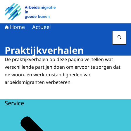
Naar de homepage van Arbeidsmigratie in goede banen
Home
Actueel
Vu
Praktijkverhalen
De praktijkverhalen op deze pagina vertellen wat
verschillende partijen doen om ervoor te zorgen dat
de woon- en werkomstandigheden van
arbeidsmigranten verbeteren.
Service