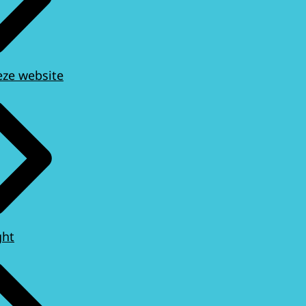
eze website
ght