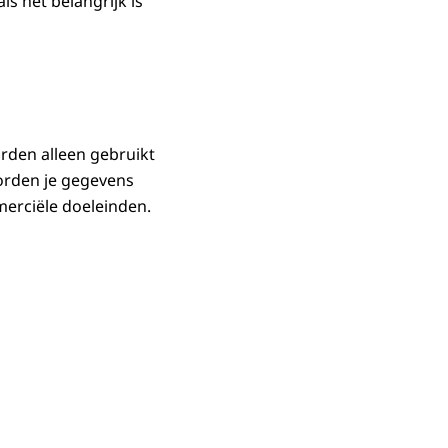
ls het belangrijk is
rden alleen gebruikt
orden je gegevens
erciële doeleinden.