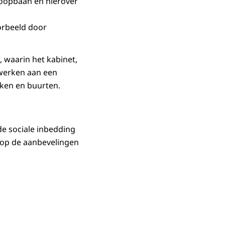
loopbaan en hierover
orbeeld door
 waarin het kabinet,
 werken aan een
jken en buurten.
e sociale inbedding
 op de aanbevelingen