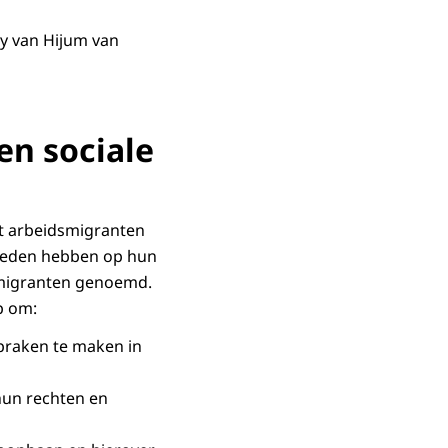
dy van Hijum van
en sociale
t arbeidsmigranten
jkheden hebben op hun
smigranten genoemd.
p om:
praken te maken in
hun rechten en