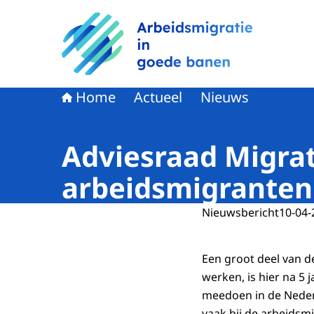
Naar de homepage van Arbeidsmigratie in goe
Home
Actueel
Nieuws
Adviesraad Migrat
arbeidsmigranten
Nieuwsbericht
10-04-
Een groot deel van 
werken, is hier na 5 
meedoen in de Nederl
vaak bij de arbeidsm