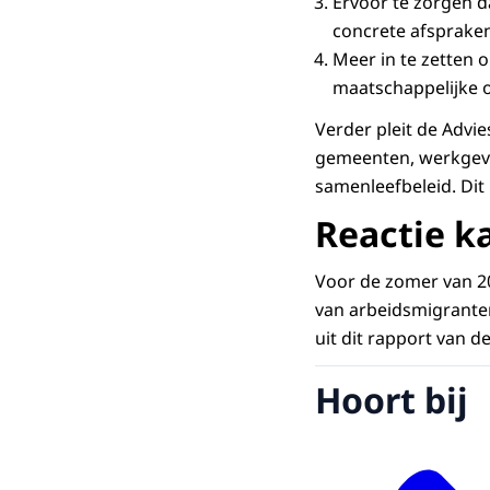
Ervoor te zorgen d
concrete afspraken
Meer in te zetten 
maatschappelijke or
Verder pleit de Advi
gemeenten, werkgeve
samenleefbeleid. Dit
Reactie k
Voor de zomer van 2
van arbeidsmigranten
uit dit rapport van d
Hoort bij