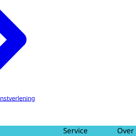
enstverlening
Service
Over 