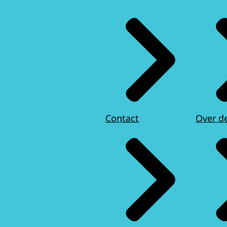
Contact
Over d