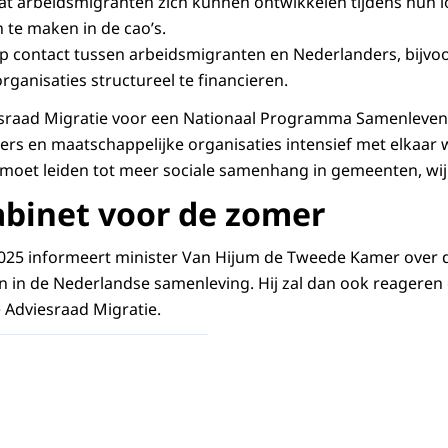
at arbeidsmigranten zich kunnen ontwikkelen tijdens hun 
 te maken in de cao’s.
op contact tussen arbeidsmigranten en Nederlanders, bijvo
ganisaties structureel te financieren.
esraad Migratie voor een Nationaal Programma Samenleven,
rs en maatschappelijke organisaties intensief met elkaar
 moet leiden tot meer sociale samenhang in gemeenten, wi
abinet voor de zomer
025 informeert minister Van Hijum de Tweede Kamer over d
 in de Nederlandse samenleving. Hij zal dan ook reageren
e Adviesraad Migratie.