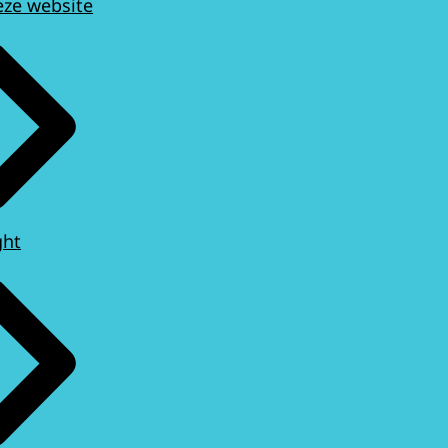
eze website
ght