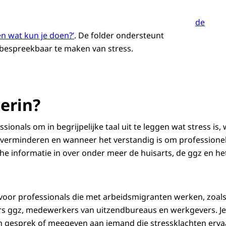
de
 en wat kun je doen?’
. De folder ondersteunt
t bespreekbaar te maken van stress.
ina van de folder met daarop de tekst 'Wat is stress en wat kun je doen? Inf
 erin?
ssionals om in begrijpelijke taal uit te leggen wat stress is,
verminderen en wanneer het verstandig is om professionel
he informatie in over onder meer de huisarts, de ggz en het
?
 voor professionals die met arbeidsmigranten werken, zoals
s ggz, medewerkers van uitzendbureaus en werkgevers. Je 
n gesprek of meegeven aan iemand die stressklachten erva