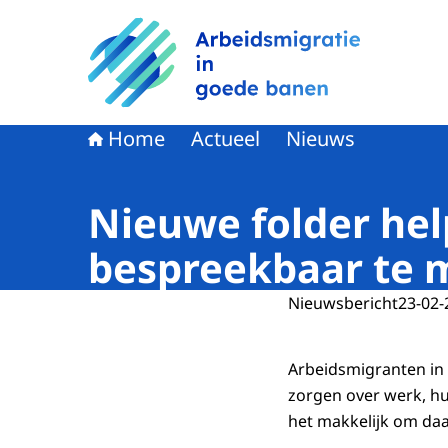
Naar de homepage van Arbeidsmigratie in goe
Home
Actueel
Nieuws
Nieuwe folder hel
bespreekbaar te
Nieuwsbericht
23-02-
Arbeidsmigranten in 
zorgen over werk, hui
het makkelijk om da