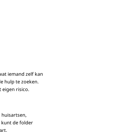
ormatie over mentale gezondheid voor arbeidsmigranten'
 wat iemand zelf kan
e hulp te zoeken.
 eigen risico.
 huisartsen,
kunt de folder
art.