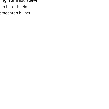
ing, administratieve
een beter beeld
gemeenten bij het