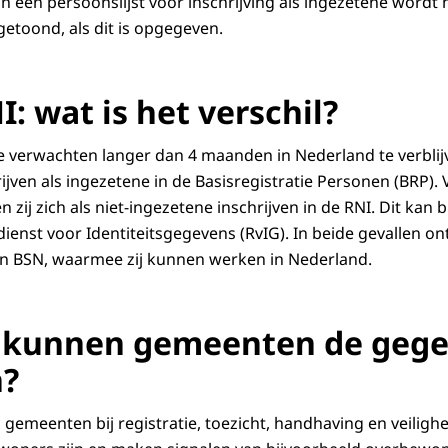
n een persoonslijst voor inschrijving als ingezetene wordt he
getoond, als dit is opgegeven.
: wat is het verschil?
 verwachten langer dan 4 maanden in Nederland te verblijv
jven als ingezetene in de Basisregistratie Personen (BRP). 
 zij zich als niet-ingezetene inschrijven in de RNI. Dit kan b
dienst voor Identiteitsgegevens (RvIG). In beide gevallen o
n BSN, waarmee zij kunnen werken in Nederland.
 kunnen gemeenten de geg
n?
emeenten bij registratie, toezicht, handhaving en veilighei