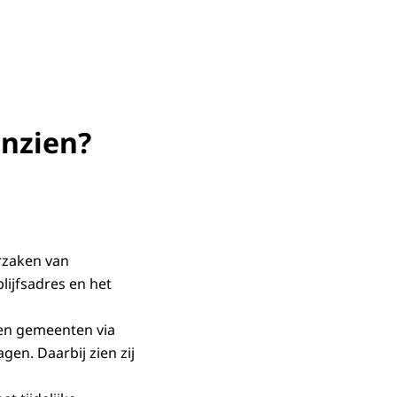
inzien?
rzaken van
lijfsadres en het
en gemeenten via
en. Daarbij zien zij