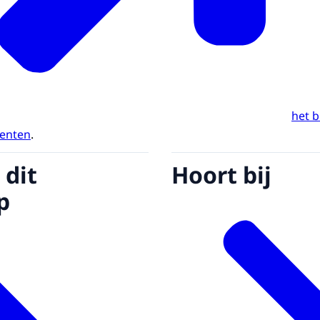
het b
enten
.
 dit
Hoort bij
p