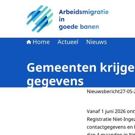
Naar de homepage van Arbeidsmigratie in goe
Home
Actueel
Nieuws
Gemeenten krijgen
gegevens
Nieuwsbericht
27-05-
Vanaf 1 juni 2026 o
Registratie Niet-Inge
contactgegevens en 
dan 4 maanden in Ned