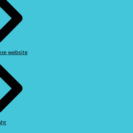
eze website
ght