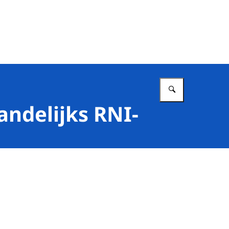
Vul in wat 
andelijks RNI-