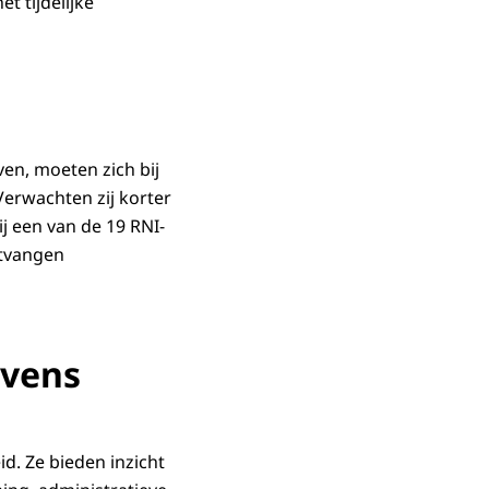
t tijdelijke
en, moeten zich bij
Verwachten zij korter
ij een van de 19 RNI-
ntvangen
evens
d. Ze bieden inzicht