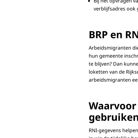
Bij het opvragen va
verblijfsadres ook 
BRP en RNI
Arbeidsmigranten die
hun gemeente inschri
te blijven? Dan kunnen
loketten van de Rijks
arbeidsmigranten ee
Waarvoor
gebruike
RNI-gegevens helpen g