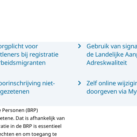
orgplicht voor
Gebruik van signa
tleners bij registratie
de Landelijke Aa
rbeidsmigranten
Adreskwaliteit
oorinschrijving niet-
Zelf online wijzig
ngezetenen
doorgeven via M
e Personen (BRP)
etene. Dat is afhankelijk van
atie in de BRP is essentieel
echten en om toegang te