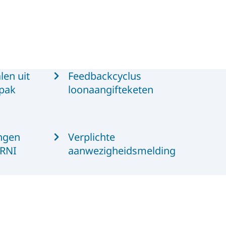
len uit
Feedbackcyclus
npak
loonaangifteketen
ingen
Verplichte
yRNI
aanwezigheidsmelding