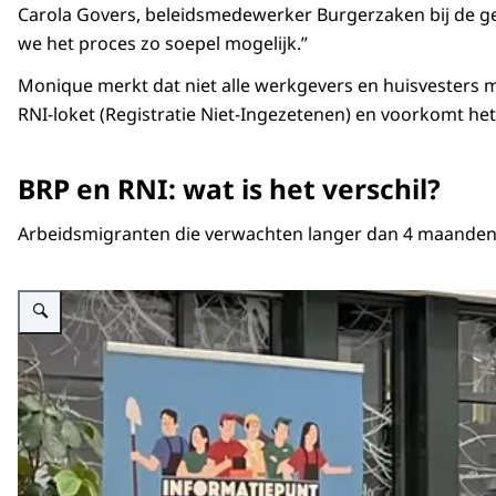
Carola Govers, beleidsmedewerker Burgerzaken bij de ge
we het proces zo soepel mogelijk.”
Monique merkt dat niet alle werkgevers en huisvesters met
RNI-loket (Registratie Niet-Ingezetenen) en voorkomt he
BRP en RNI: wat is het verschil?
Arbeidsmigranten die verwachten langer dan 4 maanden in 
Vergroot afbeelding Medewerker van het informatiepunt Work in NL voert e