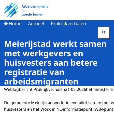
Naar de homepage van Arbeidsmigratie in goede banen
Home
Actueel
Praktijkverhalen
Vu
Meierijstad werkt samen
met werkgevers en
huisvesters aan betere
registratie van
arbeidsmigranten
Weblogbericht Praktijkverhalen
21-05-2026
het ministeri
De gemeente Meierijstad werkt in een pilot samen met 
huisvesters en het
Work in NL
-informatiepunt (WIN-punt