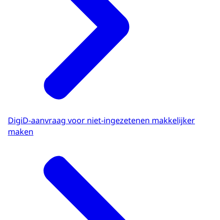
DigiD-aanvraag voor niet-ingezetenen makkelijker
maken