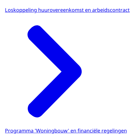
Loskoppeling huurovereenkomst en arbeidscontract
Programma 'Woningbouw' en financiële regelingen