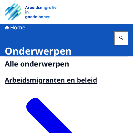
Naar de homepage van Arbeidsmigratie in goede banen
Home
Vu
Onderwerpen
Alle onderwerpen
Arbeidsmigranten en beleid