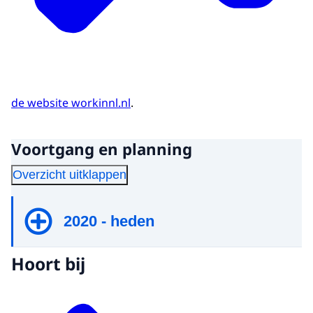
de website workinnl.nl
.
Voortgang en planning
Overzicht uitklappen
2020 - heden
Hoort bij
2020
DigiD aanvragen mogelijk voor niet-
ingezetenen met EER-nationaliteit