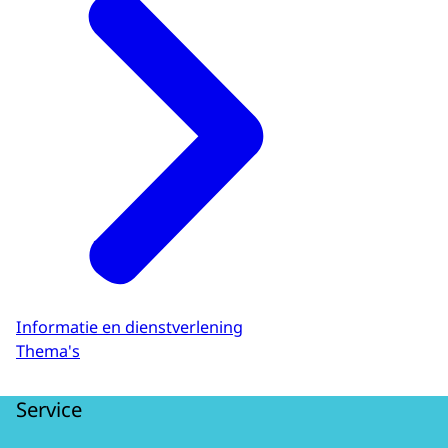
2021
Online aanvraagproces DigiD
verbeterd
2022
Pilot aanvraag DigiD bij RNI-loket
direct na inschrijving
2022 - heden
DigiD aanvragen mogelijk bij 5 van de
19 RNI-loketten
Informatie en dienstverlening
Thema's
2023 - heden
Service
Uitrol aanvraag DigiD bij overige RNI-
loketten en verbeteren