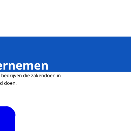
de banen
ernemen
 bedrijven die zakendoen in
rd doen.