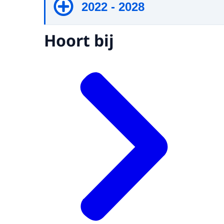
2022 - 2028
Hoort bij
Februari 2022
Voorstel Corporate Sustainability
November 2022
Initiatief wetsvoorstel national
Juli 2024
Inwerkingtreding Corporate Susta
Juni 2025
Tweede Kamer neemt wetsvoorste
strafbaarstelling mensenhandel 