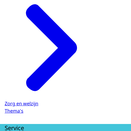
Den Haag en Utrecht
Mei 2023
Start pilot Venlo en Eindhoven
December 2023
Tussentijdse evaluatie pilot
Juni 2024
Eindevaluatie pilot
Mei 2025
Zorg en welzijn
Voortzetting en uitbreiding pilot naar
Thema's
meer gemeenten
Service