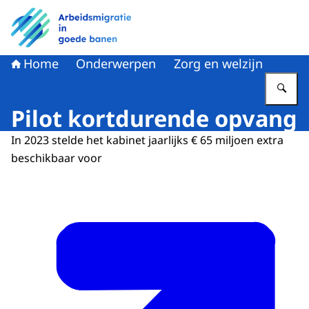
Naar de homepage van Arbeidsmigratie in goede banen
Home
Onderwerpen
Zorg en welzijn
Vu
Pilot kortdurende opvang
In 2023 stelde het kabinet jaarlijks € 65 miljoen extra
beschikbaar voor