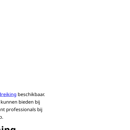
dreiking
beschikbaar.
j kunnen bieden bij
t professionals bij
p.
ning