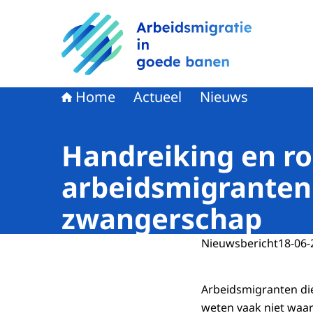
Naar de homepage van Arbeidsmigratie in goe
Home
Actueel
Nieuws
Handreiking en r
arbeidsmigranten 
zwangerschap
Nieuwsbericht
18-06-
Arbeidsmigranten di
weten vaak niet waar