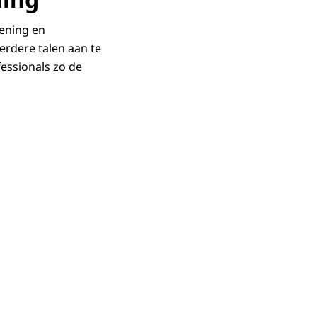
iening en
rdere talen aan te
fessionals zo de