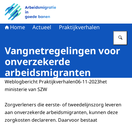
Naar de homepage van Arbeidsmigratie in goede banen
Home
Actueel
Praktijkverhalen
Vu
Vangnetregelingen voor
onverzekerde
arbeidsmigranten
Weblogbericht Praktijkverhalen
06-11-2023
het
ministerie van SZW
Zorgverleners die eerste- of tweedelijnszorg leveren
aan onverzekerde arbeidsmigranten, kunnen deze
zorgkosten declareren. Daarvoor bestaat