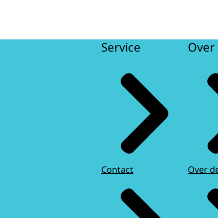
Service
Over 
smigranten
opgesteld om gemeenten op weg te
entarium. Deze handreiking omvat onder meer
an de gebruiksoppervlaktenorm.
Contact
Over d