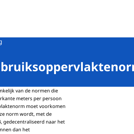
de banen
g
ebruiksoppervlaktenor
ankelijk van de normen die
ierkante meters per persoon
rvlaktenorm moet voorkomen
eze norm wordt, met de
, gedecentraliseerd naar het
nnen dan het