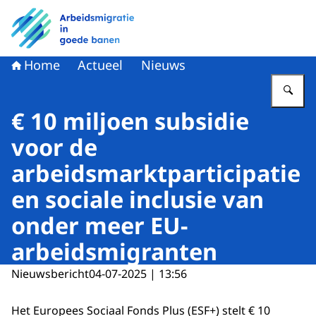
Naar de homepage van Arbeidsmigratie in goede banen
Home
Actueel
Nieuws
Vu
€ 10 miljoen subsidie
voor de
arbeidsmarktparticipatie
en sociale inclusie van
onder meer EU-
arbeidsmigranten
Nieuwsbericht
04-07-2025 | 13:56
Het Europees Sociaal Fonds Plus (ESF+) stelt € 10