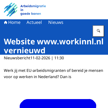
Naar de homepage van Arbeidsmigratie in goede banen
Home
Actueel
Nieuws
Vu
Website www.workinnl.nl
vernieuwd
Nieuwsbericht
11-02-2026 | 11:30
Werk jij met EU-arbeidsmigranten of bereid je mensen
voor op werken in Nederland? Dan is