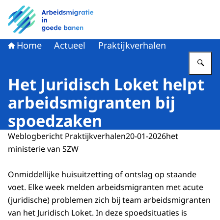
Naar de homepage van Arbeidsmigratie in goede banen
Home
Actueel
Praktijkverhalen
Vu
Het Juridisch Loket helpt
arbeidsmigranten bij
spoedzaken
Weblogbericht Praktijkverhalen
20-01-2026
het
ministerie van SZW
Onmiddellijke huisuitzetting of ontslag op staande
voet. Elke week melden arbeidsmigranten met acute
(juridische) problemen zich bij team arbeidsmigranten
van het Juridisch Loket. In deze spoedsituaties is